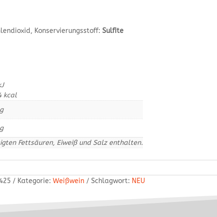
endioxid, Konservierungsstoff:
Sulfite
kJ
4
kcal
g
g
igten Fettsäuren, Eiweiß und Salz enthalten.
425
Kategorie:
Weißwein
Schlagwort:
NEU