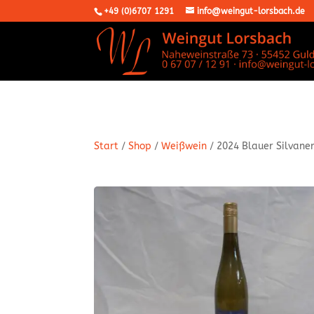
+49 (0)6707 1291
info@weingut-lorsbach.de
Start
/
Shop
/
Weißwein
/ 2024 Blauer Silvaner