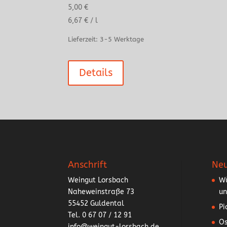
5,00
€
6,67
€
/
l
Lieferzeit:
3-5 Werktage
Details
Anschrift
Neu
Weingut Lorsbach
Wü
Naheweinstraße 73
un
55452 Guldental
Pi
Tel. 0 67 07 / 12 91
Os
info@weingut-lorsbach.de