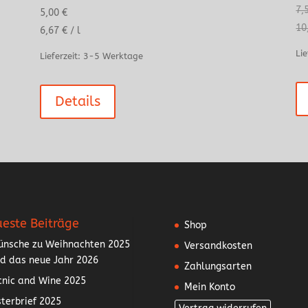
7,
5,00
€
10
6,67
€
/
l
Lie
Lieferzeit:
3-5 Werktage
Details
este Beiträge
Shop
nsche zu Weihnachten 2025
Versandkosten
d das neue Jahr 2026
Zahlungsarten
cnic and Wine 2025
Mein Konto
terbrief 2025