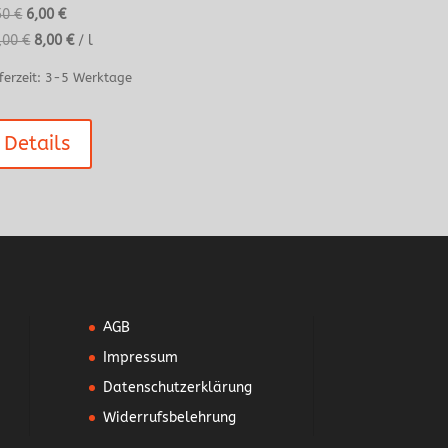
Ursprünglicher
Aktueller
50
€
6,00
€
Preis
Preis
,00
€
8,00
€
/
l
war:
ist:
ferzeit:
3-5 Werktage
7,50 €
6,00 €.
Details
AGB
Impressum
Datenschutzerklärung
Widerrufsbelehrung