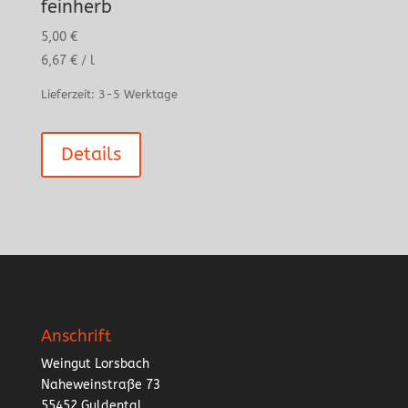
feinherb
5,00
€
6,67
€
/
l
Lieferzeit:
3-5 Werktage
Details
Anschrift
Weingut Lorsbach
Naheweinstraße 73
55452 Guldental