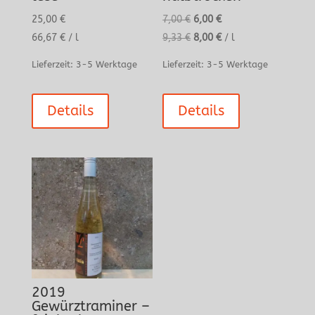
Ursprünglicher
Aktueller
25,00
€
7,00
€
6,00
€
Preis
Preis
66,67
€
/
l
9,33
€
8,00
€
/
l
war:
ist:
Lieferzeit:
3-5 Werktage
Lieferzeit:
3-5 Werktage
7,00 €
6,00 €.
Details
Details
2019
Gewürztraminer –