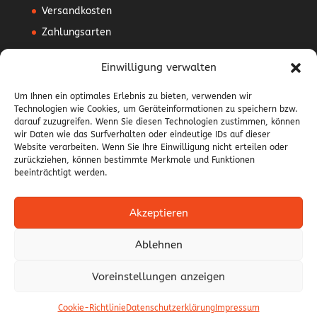
Versandkosten
Zahlungsarten
Mein Konto
Einwilligung verwalten
Vertrag widerrufen
Um Ihnen ein optimales Erlebnis zu bieten, verwenden wir
Technologien wie Cookies, um Geräteinformationen zu speichern bzw.
AGB
darauf zuzugreifen. Wenn Sie diesen Technologien zustimmen, können
Impressum
wir Daten wie das Surfverhalten oder eindeutige IDs auf dieser
Website verarbeiten. Wenn Sie Ihre Einwilligung nicht erteilen oder
Datenschutzerklärung
zurückziehen, können bestimmte Merkmale und Funktionen
beeinträchtigt werden.
Widerrufsbelehrung
Akzeptieren
Ablehnen
Alle Preise inkl. der gesetzlichen MwSt.
Durchgestrichene Preise entsprechen dem bisherigen
Voreinstellungen anzeigen
Preis in diesem Online-Shop.
Cookie-Richtlinie
Datenschutzerklärung
Impressum
Powered by
ZiLoX IT