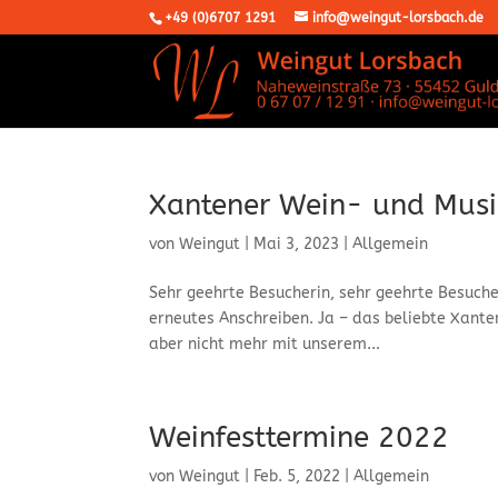
+49 (0)6707 1291
info@weingut-lorsbach.de
Xantener Wein- und Musi
von
Weingut
|
Mai 3, 2023
|
Allgemein
Sehr geehrte Besucherin, sehr geehrte Besuche
erneutes Anschreiben. Ja – das beliebte Xante
aber nicht mehr mit unserem...
Weinfesttermine 2022
von
Weingut
|
Feb. 5, 2022
|
Allgemein