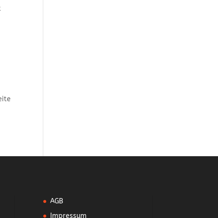
t
eite
AGB
Impressum