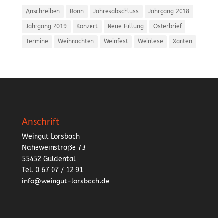
Anschreiben
Bonn
Jahresabschluss
Jahrgang 2018
Jahrgang 2019
Konzert
Neue Füllung
Osterbrief
Termine
Weihnachten
Weinfest
Weinlese
Xanten
Anschrift
Weingut Lorsbach
Naheweinstraße 73
55452 Guldental
Tel. 0 67 07 / 12 91
info@weingut-lorsbach.de