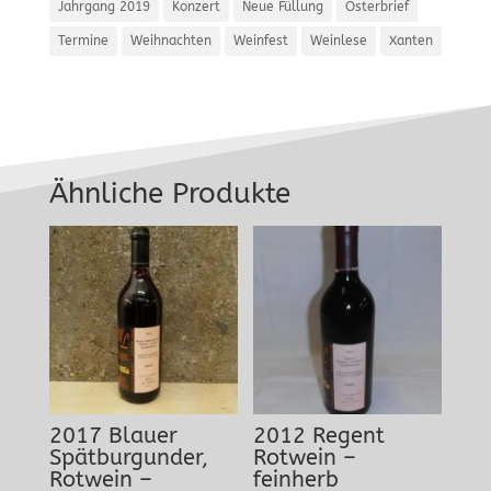
Jahrgang 2019
Konzert
Neue Füllung
Osterbrief
Termine
Weihnachten
Weinfest
Weinlese
Xanten
Ähnliche Produkte
2017 Blauer
2012 Regent
Spätburgunder,
Rotwein –
Rotwein –
feinherb