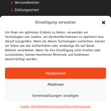
Versandkosten
Zahlungsarten
Mein Konto
Einwilligung verwalten
Vertrag widerrufen
Um Ihnen ein optimales Erlebnis zu bieten, verwenden wir
Technologien wie Cookies, um Geräteinformationen zu speichern bzw.
AGB
darauf zuzugreifen. Wenn Sie diesen Technologien zustimmen, können
Impressum
wir Daten wie das Surfverhalten oder eindeutige IDs auf dieser
Website verarbeiten. Wenn Sie Ihre Einwilligung nicht erteilen oder
Datenschutzerklärung
zurückziehen, können bestimmte Merkmale und Funktionen
beeinträchtigt werden.
Widerrufsbelehrung
Akzeptieren
Ablehnen
Alle Preise inkl. der gesetzlichen MwSt.
Durchgestrichene Preise entsprechen dem bisherigen
Voreinstellungen anzeigen
Preis in diesem Online-Shop.
Cookie-Richtlinie
Datenschutzerklärung
Impressum
Powered by
ZiLoX IT