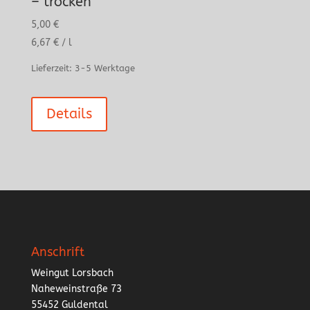
– trocken
5,00
€
6,67
€
/
l
Lieferzeit:
3-5 Werktage
Details
Anschrift
Weingut Lorsbach
Naheweinstraße 73
55452 Guldental