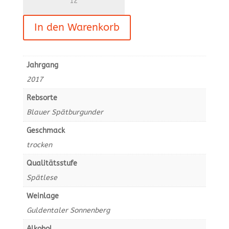
Blauer
Spätburgunder,
In den Warenkorb
Rotwein
-
trocken,
Spätlese
Jahrgang
Menge
2017
Rebsorte
Blauer Spätburgunder
Geschmack
trocken
Qualitätsstufe
Spätlese
Weinlage
Guldentaler Sonnenberg
Alkohol