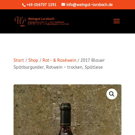
+49 (0)6707 1291
info@weingut-lorsbach.de
Start
/
Shop
/
Rot- & Roséwein
/ 2017 Blauer
Spätburgunder, Rotwein – trocken, Spätlese