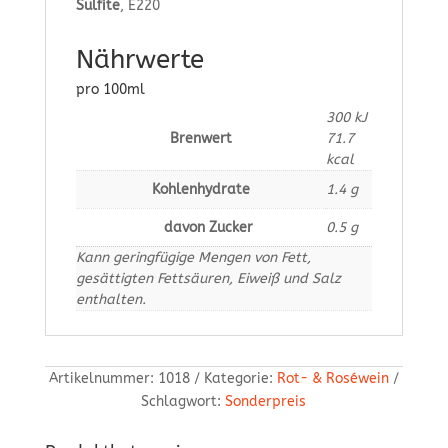
Sulfite
, E220
Nährwerte
pro 100ml
300
kJ
Brenwert
71.7
kcal
Kohlenhydrate
1.4
g
davon Zucker
0.5
g
Kann geringfügige Mengen von Fett,
gesättigten Fettsäuren, Eiweiß und Salz
enthalten.
Artikelnummer:
1018
Kategorie:
Rot- & Roséwein
Schlagwort:
Sonderpreis