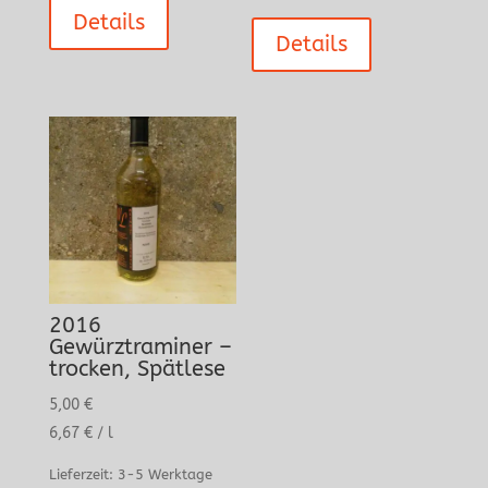
Details
Details
2016
Gewürztraminer –
trocken, Spätlese
5,00
€
6,67
€
/
l
Lieferzeit:
3-5 Werktage