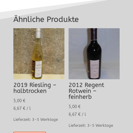
Ähnliche Produkte
2019 Riesling –
2012 Regent
halbtrocken
Rotwein –
feinherb
5,00
€
5,00
€
6,67
€
/
l
6,67
€
/
l
Lieferzeit:
3-5 Werktage
Lieferzeit:
3-5 Werktage