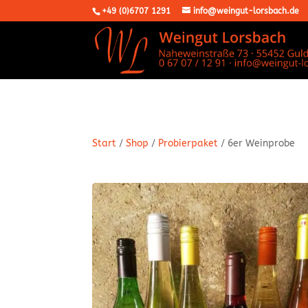
+49 (0)6707 1291
info@weingut-lorsbach.de
Start
/
Shop
/
Probierpaket
/ 6er Weinprobe