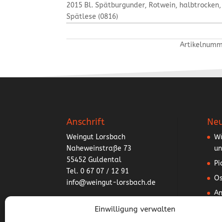
2015 Bl. Spätburgunder, Rotwein, halbtrocken,
Spätlese (0816)
Artikelnum
Anschrift
Neu
Weingut Lorsbach
Wü
Naheweinstraße 73
un
55452 Guldental
Pi
Tel. 0 67 07 / 12 91
Os
info@weingut-lorsbach.de
An
Wü
Einwilligung verwalten
un