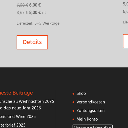
5,
Ursprünglicher
Aktueller
6,50
€
6,00
€
6,
Preis
Preis
8,67
€
8,00
€
/
l
war:
ist:
Lie
Lieferzeit:
3-5 Werktage
6,50 €
6,00 €.
Details
este Beiträge
Shop
nsche zu Weihnachten 2025
Versandkosten
d das neue Jahr 2026
Zahlungsarten
cnic and Wine 2025
Mein Konto
terbrief 2025