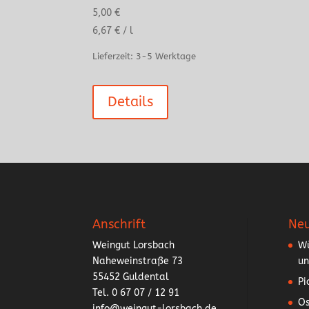
5,00
€
6,67
€
/
l
Lieferzeit:
3-5 Werktage
Details
Anschrift
Neu
Weingut Lorsbach
Wü
Naheweinstraße 73
un
55452 Guldental
Pi
Tel. 0 67 07 / 12 91
Os
info@weingut-lorsbach.de