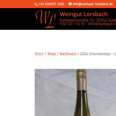
+49 (0)6707 1291
info@weingut-lorsbach.de
Start
/
Shop
/
Weißwein
/ 2024 Chardonnay – t