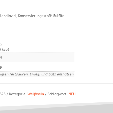
endioxid, Konservierungsstoff:
Sulfite
kJ
4
kcal
g
g
igten Fettsäuren, Eiweiß und Salz enthalten.
825
Kategorie:
Weißwein
Schlagwort:
NEU