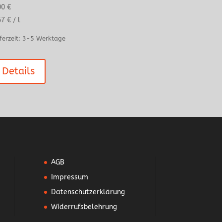
00
€
67
€
/
l
ferzeit:
3-5 Werktage
Details
AGB
Impressum
Datenschutzerklärung
Widerrufsbelehrung