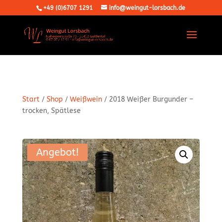
+49 (0)6707 1291
info@weingut-lorsbach.de
Start
/
Shop
/
Weißwein
/ 2018 Weißer Burgunder –
trocken, Spätlese
Angebot!