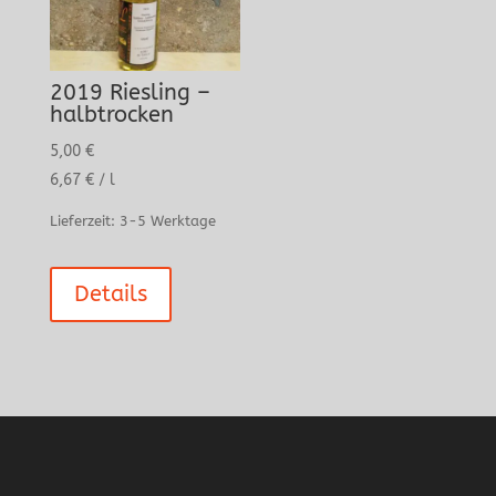
2019 Riesling –
halbtrocken
5,00
€
6,67
€
/
l
Lieferzeit:
3-5 Werktage
Details