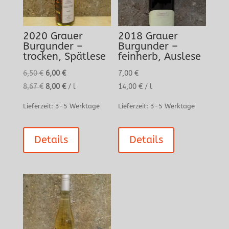
2020 Grauer
2018 Grauer
Burgunder –
Burgunder –
trocken, Spätlese
feinherb, Auslese
Ursprünglicher
Aktueller
6,50
€
6,00
€
7,00
€
Preis
Preis
8,67
€
8,00
€
/
l
14,00
€
/
l
war:
ist:
Lieferzeit:
3-5 Werktage
Lieferzeit:
3-5 Werktage
6,50 €
6,00 €.
Details
Details