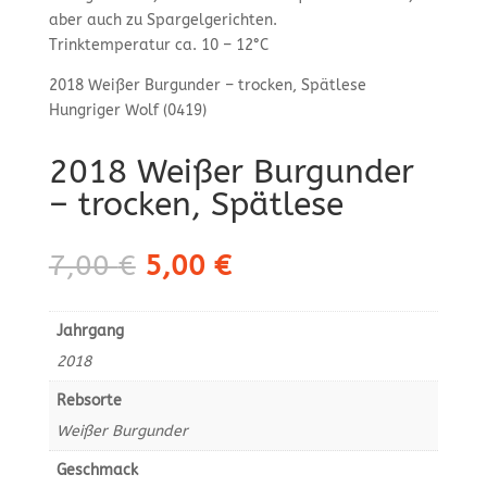
aber auch zu Spargelgerichten.
Trinktemperatur ca. 10 – 12°C
2018 Weißer Burgunder – trocken, Spätlese
Hungriger Wolf (0419)
2018 Weißer Burgunder
– trocken, Spätlese
Ursprünglicher
Aktueller
7,00
€
5,00
€
Preis
Preis
war:
ist:
Jahrgang
7,00 €
5,00 €.
2018
Rebsorte
Weißer Burgunder
Geschmack